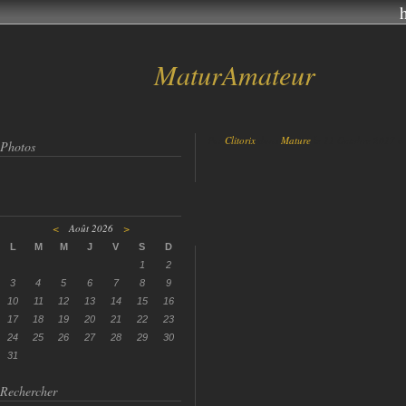
MaturAmateur
Par
Clitorix
dans
Mature
le 11 Octobre 2017 à
Photos
<
Août 2026
>
L
M
M
J
V
S
D
1
2
3
4
5
6
7
8
9
10
11
12
13
14
15
16
17
18
19
20
21
22
23
24
25
26
27
28
29
30
31
Rechercher