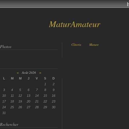
MaturAmateur
Par
Clitorix
dans
Mature
le 12 Octobre 2017 à
Photos
<
Août 2026
>
L
M
M
J
V
S
D
1
2
3
4
5
6
7
8
9
10
11
12
13
14
15
16
17
18
19
20
21
22
23
24
25
26
27
28
29
30
31
Rechercher