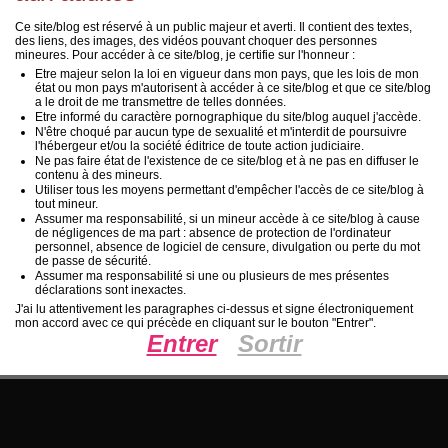
Ce site/blog est réservé à un public majeur et averti. Il contient des textes,
des liens, des images, des vidéos pouvant choquer des personnes
mineures. Pour accéder à ce site/blog, je certifie sur l'honneur :
Etre majeur selon la loi en vigueur dans mon pays, que les lois de mon
état ou mon pays m'autorisent à accéder à ce site/blog et que ce site/blog
a le droit de me transmettre de telles données.
Etre informé du caractère pornographique du site/blog auquel j'accède.
N'être choqué par aucun type de sexualité et m'interdit de poursuivre
l'hébergeur et/ou la société éditrice de toute action judiciaire.
Ne pas faire état de l'existence de ce site/blog et à ne pas en diffuser le
contenu à des mineurs.
Utiliser tous les moyens permettant d'empêcher l'accès de ce site/blog à
tout mineur.
es
Assumer ma responsabilité, si un mineur accède à ce site/blog à cause
de négligences de ma part : absence de protection de l'ordinateur
aire pour le moment
personnel, absence de logiciel de censure, divulgation ou perte du mot
de passe de sécurité.
Assumer ma responsabilité si une ou plusieurs de mes présentes
ux RSS des commentaires de cet article
déclarations sont inexactes.
J'ai lu attentivement les paragraphes ci-dessus et signe électroniquement
mon accord avec ce qui précède en cliquant sur le bouton "Entrer".
re connecté pour commenter
Entrer
Sortir