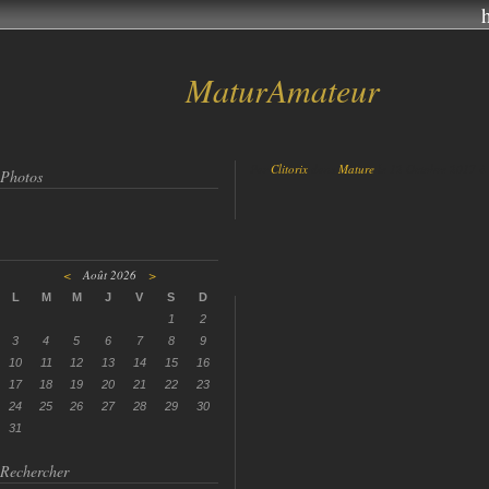
MaturAmateur
Par
Clitorix
dans
Mature
le 12 Octobre 2017 à
Photos
<
Août 2026
>
L
M
M
J
V
S
D
1
2
3
4
5
6
7
8
9
10
11
12
13
14
15
16
17
18
19
20
21
22
23
24
25
26
27
28
29
30
31
Rechercher