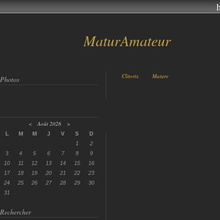
MaturAmateur
Par
Clitorix
dans
Mature
le 12 Octobre 2017 à
Photos
<
Août 2026
>
L
M
M
J
V
S
D
1
2
3
4
5
6
7
8
9
10
11
12
13
14
15
16
17
18
19
20
21
22
23
24
25
26
27
28
29
30
31
Rechercher