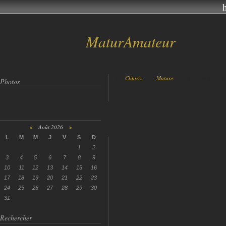
MaturAmateur
Par
Clitorix
dans
Mature
le 12 Octobre 2017 à
Photos
<
Août 2026
>
L
M
M
J
V
S
D
1
2
3
4
5
6
7
8
9
10
11
12
13
14
15
16
17
18
19
20
21
22
23
24
25
26
27
28
29
30
31
Rechercher