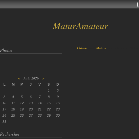
MaturAmateur
Par
Clitorix
dans
Mature
le 12 Octobre 2017 à
Photos
<
Août 2026
>
L
M
M
J
V
S
D
1
2
3
4
5
6
7
8
9
10
11
12
13
14
15
16
17
18
19
20
21
22
23
24
25
26
27
28
29
30
31
Rechercher