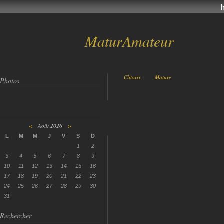
MaturAmateur
Par
Clitorix
dans
Mature
le 12 Octobre 2017 à
Photos
<
Août 2026
>
L
M
M
J
V
S
D
1
2
3
4
5
6
7
8
9
10
11
12
13
14
15
16
17
18
19
20
21
22
23
24
25
26
27
28
29
30
31
Rechercher