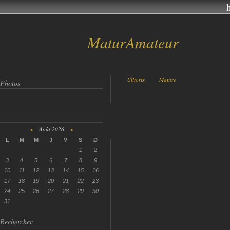
MaturAmateur
Par
Clitorix
dans
Mature
le 12 Octobre 2017 à
Photos
<
Août 2026
>
L
M
M
J
V
S
D
1
2
3
4
5
6
7
8
9
10
11
12
13
14
15
16
17
18
19
20
21
22
23
24
25
26
27
28
29
30
31
Rechercher