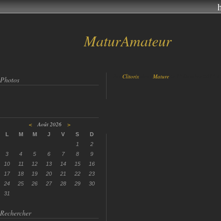
MaturAmateur
Par
Clitorix
dans
Mature
le 13 Octobre 2017 à
Photos
<
Août 2026
>
L
M
M
J
V
S
D
1
2
3
4
5
6
7
8
9
10
11
12
13
14
15
16
17
18
19
20
21
22
23
24
25
26
27
28
29
30
31
Rechercher