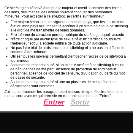
Ce site/blog est réservé à un public majeur et averti. Il contient des textes,
des liens, des images, des vidéos pouvant choquer des personnes
mineures. Pour accéder à ce site/blog, je certifie sur l'honneur :
Etre majeur selon la loi en vigueur dans mon pays, que les lois de mon
état ou mon pays m'autorisent à accéder à ce site/blog et que ce site/blog
a le droit de me transmettre de telles données.
Etre informé du caractère pornographique du site/blog auquel j'accède.
N'être choqué par aucun type de sexualité et m'interdit de poursuivre
l'hébergeur et/ou la société éditrice de toute action judiciaire.
Ne pas faire état de l'existence de ce site/blog et à ne pas en diffuser le
contenu à des mineurs.
Utiliser tous les moyens permettant d'empêcher l'accès de ce site/blog à
tout mineur.
es
Assumer ma responsabilité, si un mineur accède à ce site/blog à cause
de négligences de ma part : absence de protection de l'ordinateur
aire pour le moment
personnel, absence de logiciel de censure, divulgation ou perte du mot
de passe de sécurité.
Assumer ma responsabilité si une ou plusieurs de mes présentes
ux RSS des commentaires de cet article
déclarations sont inexactes.
J'ai lu attentivement les paragraphes ci-dessus et signe électroniquement
mon accord avec ce qui précède en cliquant sur le bouton "Entrer".
re connecté pour commenter
Entrer
Sortir