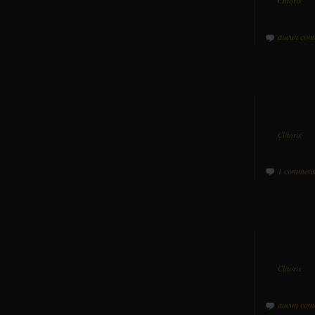
Par
Clitorix
da
aucun com
Par
Clitorix
da
1 comment
Par
Clitorix
da
aucun com