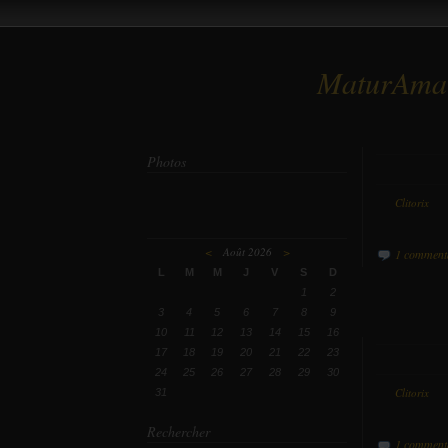
MaturAma
Photos
Par
Clitorix
da
<
Août 2026
>
1 comment
L
M
M
J
V
S
D
1
2
3
4
5
6
7
8
9
10
11
12
13
14
15
16
17
18
19
20
21
22
23
24
25
26
27
28
29
30
Par
Clitorix
da
31
Rechercher
1 comment