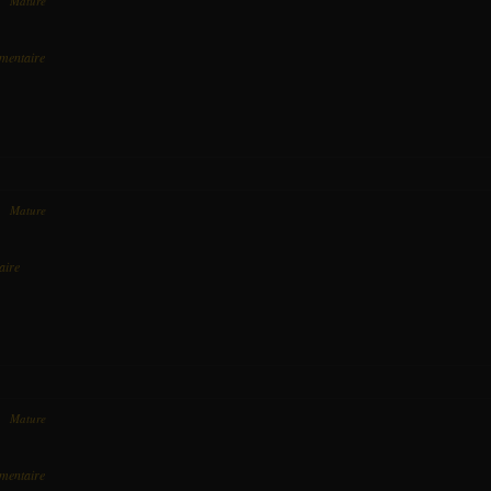
ns
Mature
le 13 Octobre 2017 à 17:46
mentaire
ns
Mature
le 13 Octobre 2017 à 17:45
aire
ns
Mature
le 13 Octobre 2017 à 17:45
mentaire