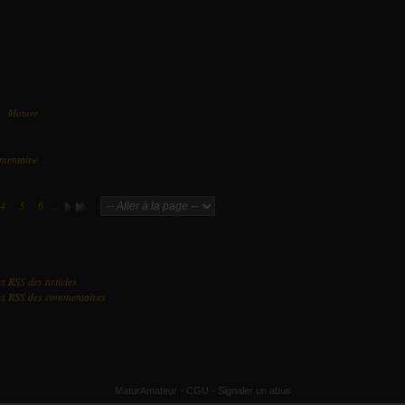
ns
Mature
le 13 Octobre 2017 à 17:44
mentaire
4
5
6
...
ux RSS des articles
lux RSS des commentaires
MaturAmateur
-
CGU
-
Signaler un abus