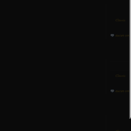
Par
Clitorix
da
aucun com
Par
Clitorix
da
aucun com