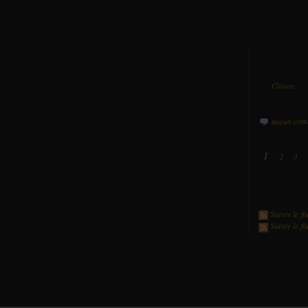
Par
Clitorix
da
aucun com
1
2
3
Suivre le fl
Suivre le f