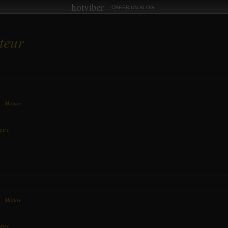
hotviber
CREER UN BLOG
teur
ns
Mature
le 13 Octobre 2017 à 18:45
aire
ns
Mature
le 13 Octobre 2017 à 18:45
aire