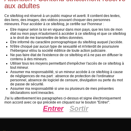
aux adultes
Ce site/blog est réservé à un public majeur et averti. Il contient des textes,
ns
Mature
le 13 Octobre 2017 à 18:43
des liens, des images, des vidéos pouvant choquer des personnes
mineures. Pour accéder à ce site/blog, je certifie sur l'honneur :
Etre majeur selon la loi en vigueur dans mon pays, que les lois de mon
état ou mon pays m'autorisent à accéder à ce site/blog et que ce site/blog
mentaire
a le droit de me transmettre de telles données.
Etre informé du caractère pornographique du site/blog auquel j'accède.
N'être choqué par aucun type de sexualité et m'interdit de poursuivre
l'hébergeur et/ou la société éditrice de toute action judiciaire.
Ne pas faire état de l'existence de ce site/blog et à ne pas en diffuser le
contenu à des mineurs.
Utiliser tous les moyens permettant d'empêcher l'accès de ce site/blog à
tout mineur.
Assumer ma responsabilité, si un mineur accède à ce site/blog à cause
ns
Mature
le 13 Octobre 2017 à 18:42
de négligences de ma part : absence de protection de l'ordinateur
personnel, absence de logiciel de censure, divulgation ou perte du mot
de passe de sécurité.
Assumer ma responsabilité si une ou plusieurs de mes présentes
mentaire
déclarations sont inexactes.
J'ai lu attentivement les paragraphes ci-dessus et signe électroniquement
mon accord avec ce qui précède en cliquant sur le bouton "Entrer".
Entrer
Sortir