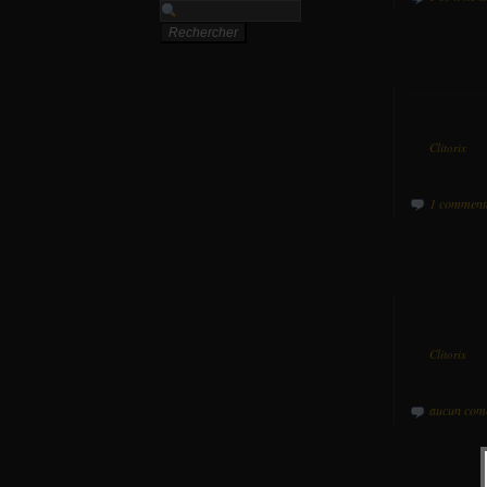
Par
Clitorix
da
1 comment
Par
Clitorix
da
aucun com