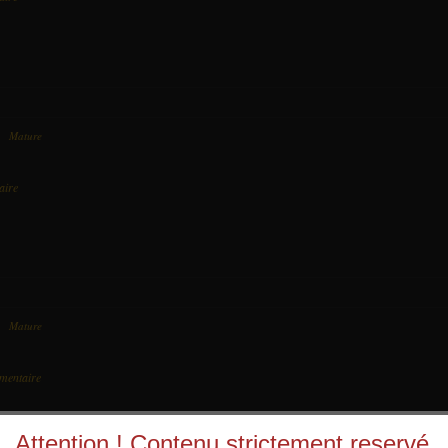
ns
Mature
le 13 Octobre 2017 à 18:44
aire
ns
Mature
le 13 Octobre 2017 à 18:44
mentaire
Attention ! Contenu strictement reservé